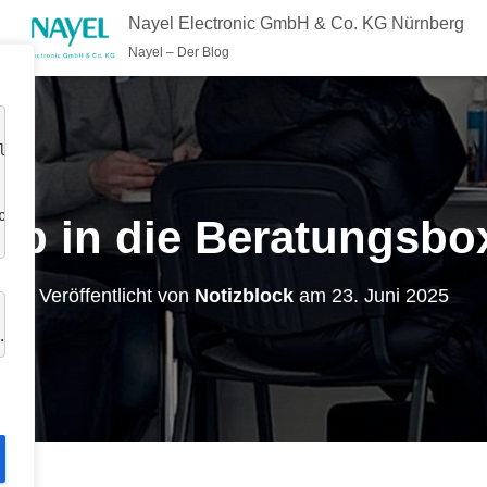
Nayel Electronic GmbH & Co. KG Nürnberg
Nayel – Der Blog
lte 
okies 
Ab in die Beratungsbo
Veröffentlicht von
Notizblock
am
23. Juni 2025
.