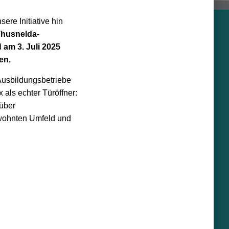
ere Initiative hin
Thusnelda-
d
am 3. Juli 2025
en.
Ausbildungsbetriebe
 als echter Türöffner:
 über
ewohnten Umfeld und