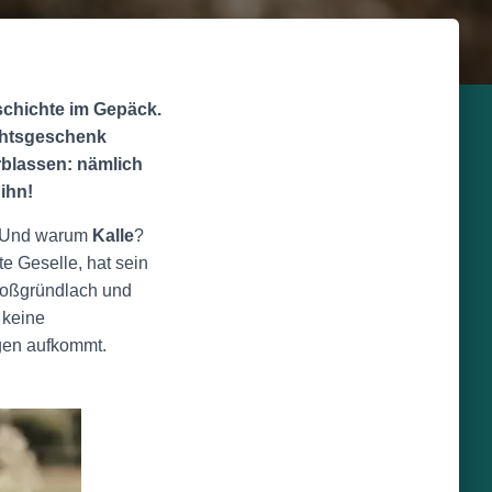
eschichte im Gepäck.
chtsgeschenk
rblassen: nämlich
ihn!
 Und warum
Kalle
?
e Geselle, hat sein
roßgründlach und
 keine
gen aufkommt.