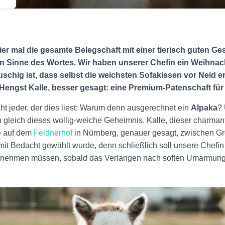
ier mal die gesamte Belegschaft mit einer tierisch guten G
n Sinne des Wortes. Wir haben unserer Chefin ein Weihna
uschig ist, dass selbst die weichsten Sofakissen vor Neid e
Hengst Kalle
, besser gesagt: eine Premium-Patenschaft für 
icht jeder, der dies liest: Warum denn ausgerechnet ein
Alpaka
?
n gleich dieses wollig-weiche Geheimnis. Kalle, dieser charmant
e auf dem
Feldnerhof
in Nürnberg, genauer gesagt, zwischen G
 mit Bedacht gewählt wurde, denn schließlich soll unsere Chefin
rnehmen müssen, sobald das Verlangen nach soften Umarmun