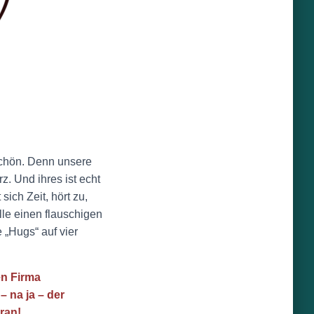
schön. Denn unsere
z. Und ihres ist echt
sich Zeit, hört zu,
lle einen flauschigen
 „Hugs“ auf vier
en Firma
 na ja – der
ran!