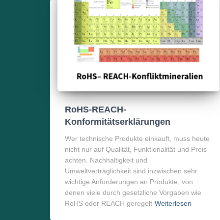
RoHS-REACH-
Konformitätserklärungen
Wer technische Produkte einkauft, muss heute
nicht nur auf Qualität, Funktionalität und Preis
achten. Nachhaltigkeit und
Umweltverträglichkeit sind inzwischen sehr
wichtige Anforderungen an Produkte, von
denen viele durch gesetzliche Vorgaben wie
RoHS oder REACH geregelt
Weiterlesen