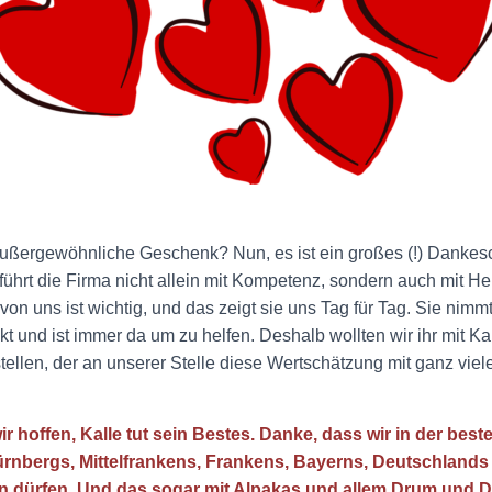
ußergewöhnliche Geschenk? Nun, es ist ein großes (!) Danke
führt die Firma nicht allein mit Kompetenz, sondern auch mit Her
on uns ist wichtig, und das zeigt sie uns Tag für Tag. Sie nimmt 
 und ist immer da um zu helfen. Deshalb wollten wir ihr mit Ka
tellen, der an unserer Stelle diese Wertschätzung mit ganz viele
wir hoffen, Kalle tut sein Bestes. Danke, dass wir in der best
nbergs, Mittelfrankens, Frankens, Bayerns, Deutschlands –
en dürfen. Und das sogar mit Alpakas und allem Drum und D