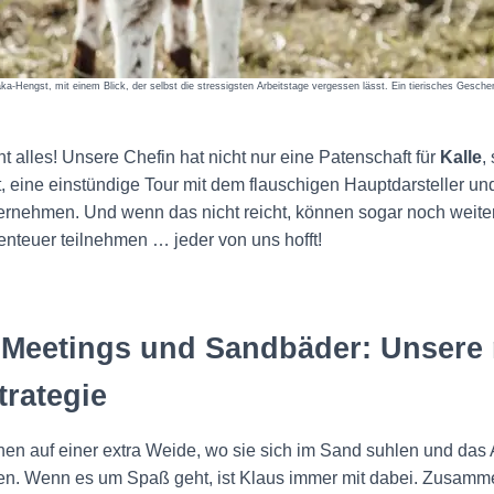
aka-Hengst, mit einem Blick, der selbst die stressigsten Arbeitstage vergessen lässt. Ein tierisches Gesche
ht alles! Unsere Chefin hat nicht nur eine Patenschaft für
Kalle
,
t, eine einstündige Tour mit dem flauschigen Hauptdarsteller u
ernehmen. Und wenn das nicht reicht, können sogar noch weit
enteuer teilnehmen … jeder von uns hofft!
 Meetings und Sandbäder: Unsere
trategie
en auf einer extra Weide, wo sie sich im Sand suhlen und das
en. Wenn es um Spaß geht, ist Klaus immer mit dabei. Zusamm