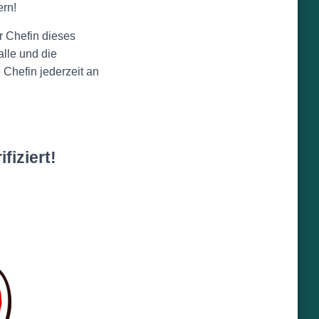
ern!
r Chefin dieses
lle und die
 Chefin jederzeit an
fiziert!