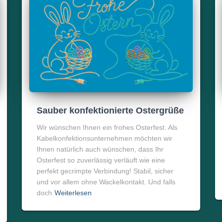
Sauber konfektionierte Ostergrüße
Wir wünschen Ihnen ein frohes Osterfest. Als
Kabelkonfektionsunternehmen möchten wir
Ihnen natürlich auch wünschen, dass Ihr
Osterfest so zuverlässig verläuft wie eine
perfekt gecrimpte Verbindung! Stabil, sicher
und vor allem ohne Wackelkontakt. Und falls
doch
Weiterlesen