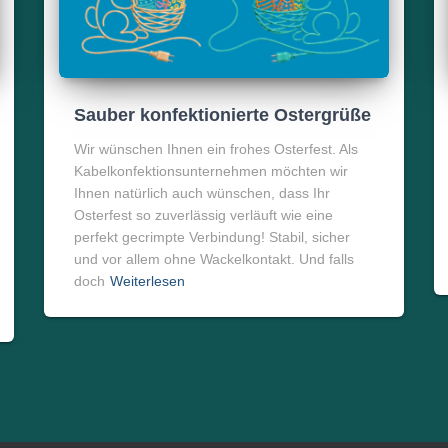
Sauber konfektionierte Ostergrüße
Wir wünschen Ihnen ein frohes Osterfest. Als
Kabelkonfektionsunternehmen möchten wir
Ihnen natürlich auch wünschen, dass Ihr
Osterfest so zuverlässig verläuft wie eine
perfekt gecrimpte Verbindung! Stabil, sicher
und vor allem ohne Wackelkontakt. Und falls
doch
Weiterlesen