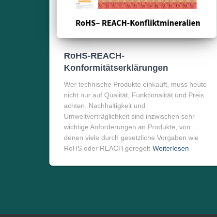
RoHS-REACH-
Konformitätserklärungen
Wer technische Produkte einkauft, muss heute
nicht nur auf Qualität, Funktionalität und Preis
achten. Nachhaltigkeit und
Umweltverträglichkeit sind inzwischen sehr
wichtige Anforderungen an Produkte, von
denen viele durch gesetzliche Vorgaben wie
RoHS oder REACH geregelt
Weiterlesen