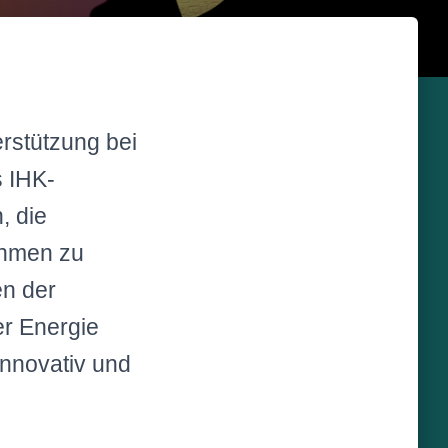
rstützung bei
s IHK-
, die
ehmen zu
en der
er Energie
 innovativ und