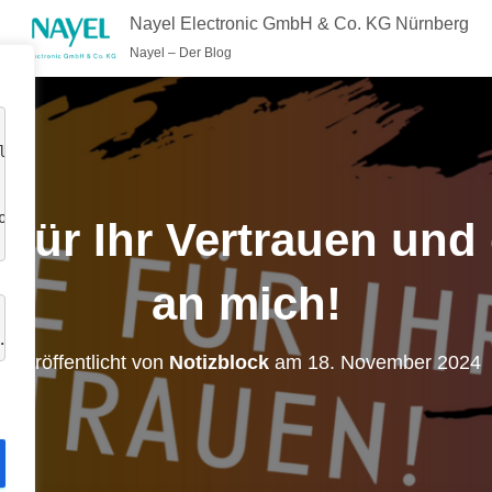
Nayel Electronic GmbH & Co. KG Nürnberg
Nayel – Der Blog
lte 
okies 
 für Ihr Vertrauen und
an mich!
.
Veröffentlicht von
Notizblock
am
18. November 2024