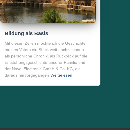
Bildung als Basis
Mit diesen Zeilen möchte ich die Geschichte
meines Vaters ein Stück weit nachzeichnen –
als persönliche Chronik, als Rückblick auf die
Entstehungsgeschichte unserer Familie und
der Nayel Electronic GmbH & Co. KG, die
daraus hervorgegangen
Weiterlesen